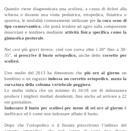
Quando viene diagnosticata una scoliosi, a causa di dolori alla
schiena o durante una visita pediatrica, ortopedica, fisiatrica o
sportiva, le modalità comunemente utilizzate per
la cura sono di
tipo conservantivo
, che potrà tendere ad agire sulla componente
muscolare e tendinea mediante
attività fisica specifica come la
ginnastica posturale
.
Nei casi più gravi invece, cioè con curva oltre i 20° fino a 30-
35°,
si prescrive il busto ortopedico,
anche detto
corsetto per
scoliosi
.
Uno studio del 2013 ha dimostrato che
più ore al giorno
un
bambino o un ragazzo
indossa un corsetto ortopedico
,
meno la
curvatura della colonna vertebrale peggiora
.
Lo studio indica che un minimo di 16/18 ore di indossatura
produce i migliori risultati desiderati, fino anche ad arrivare a 22
ore giornaliere.
Indossare il busto per scoliosi per meno di sei ore al giorno
è
inefficace ed è come non indossare affatto il busto.
Dopo che l’ortopedico o il fisiatra prescrivono l’utilizzo del