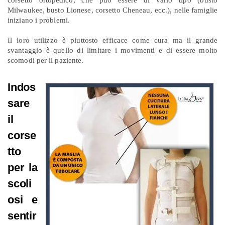
corsetto ortopedico, che può essere di vario tipo (busto
Milwaukee, busto Lionese, corsetto Cheneau, ecc.), nelle famiglie
iniziano i problemi.
Il loro utilizzo è piuttosto efficace come cura ma il grande
svantaggio è quello di limitare i movimenti e di essere molto
scomodi per il paziente.
Indos
sare
il
corse
tto
per la
scoli
osi e
sentir