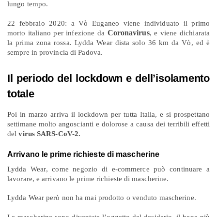
lungo tempo.
22 febbraio 2020: a Vò Euganeo viene individuato il primo
Coronavirus
morto italiano per infezione da
, e viene dichiarata
la prima zona rossa. Lydda Wear dista solo 36 km da Vò, ed è
sempre in provincia di Padova.
Il periodo del lockdown e dell’isolamento
totale
Poi in marzo arriva il lockdown per tutta Italia, e si prospettano
settimane molto angoscianti e dolorose a causa dei terribili effetti
del
virus SARS-CoV-2.
Arrivano le prime richieste di mascherine
Lydda Wear, come negozio di e-commerce può continuare a
lavorare, e arrivano le prime richieste di mascherine.
Lydda Wear però non ha mai prodotto o venduto mascherine.
Le mascherine
sono diventate l’oggetto del desiderio,
il bene più