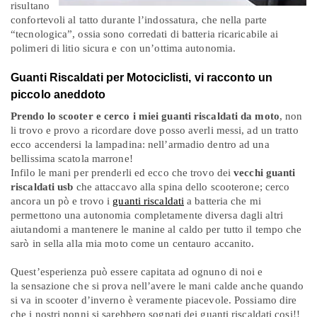
risultano
confortevoli al tatto durante l’indossatura, che nella parte
“tecnologica”, ossia sono corredati di batteria ricaricabile ai
polimeri di litio sicura e con un’ottima autonomia.
Guanti Riscaldati per Motociclisti, vi racconto un
piccolo aneddoto
Prendo lo scooter e cerco i miei guanti riscaldati da moto
, non
li trovo e provo a ricordare dove posso averli messi, ad un tratto
ecco accendersi la lampadina: nell’armadio dentro ad una
bellissima scatola marrone!
Infilo le mani per prenderli ed ecco che trovo dei
vecchi guanti
riscaldati usb
che attaccavo alla spina dello scooterone; cerco
ancora un pò e trovo i
guanti riscaldati
a batteria che mi
permettono una autonomia completamente diversa dagli altri
aiutandomi a mantenere le manine al caldo per tutto il tempo che
sarò in sella alla mia moto come un centauro accanito.
Quest’esperienza può essere capitata ad ognuno di noi e
la sensazione che si prova nell’avere le mani calde anche quando
si va in scooter d’inverno è veramente piacevole. Possiamo dire
che i nostri nonni si sarebbero sognati dei guanti riscaldati cosi!!