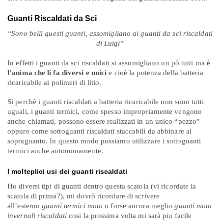
Guanti Riscaldati da Sci
“Sono belli questi guanti, assomigliano ai guanti da sci riscaldati
di Luigi”
In effetti i guanti da sci riscaldati si assomigliano un pò tutti ma
è
l’anima che li fa diversi e unici
e cioè la potenza della batteria
ricaricabile ai polimeri di litio.
Sì perchè i guanti riscaldati a batteria ricaricabile non sono tutti
uguali, i guanti termici, come spesso impropriamente vengono
anche chiamati, possono essere realizzati in un unico “pezzo”
oppure come sottoguanti riscaldati staccabili da abbinare al
sopraguanto. In questo modo possiamo utilizzare i sottoguanti
termici anche autonomamente.
I molteplici usi dei guanti riscaldati
Ho diversi tipi di guanti dentro questa scatola (vi ricordate la
scatola di prima?), mi dovrò ricordare di scrivere
all’esterno
guanti termici moto
o forse ancora meglio
guanti moto
invernali riscaldati
cosi la prossima volta mi sarà piu facile