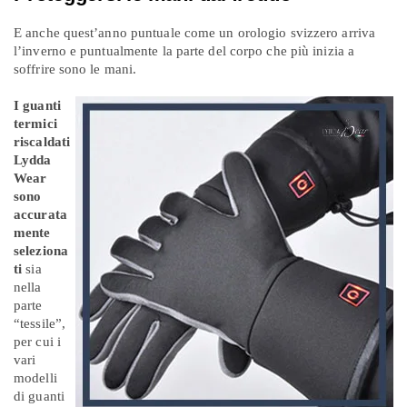
E anche quest’anno puntuale come un orologio svizzero arriva
l’inverno e puntualmente la parte del corpo che più inizia a
soffrire sono le mani.
I guanti
termici
riscaldati
Lydda
Wear
sono
accurata
mente
seleziona
ti
sia
nella
parte
“tessile”,
per cui i
vari
modelli
di guanti