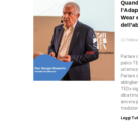
Quand
l’Adap
Wear e
dell’a
23 Febbra
Parlare 
palco TE
un’emozi
Parlare 
abbiglia
TEDx sig
dibattit
ancora 
tradizion
Leggi Tut