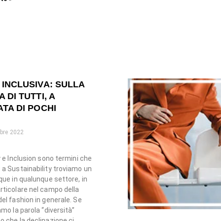
INCLUSIVA: SULLA
 DI TUTTI, A
TA DI POCHI
bre 2022
y e Inclusion sono termini che
a Sustainability troviamo un
que in qualunque settore, in
ticolare nel campo della
el fashion in generale. Se
amo la parola “diversità”
 che la declinazione ci