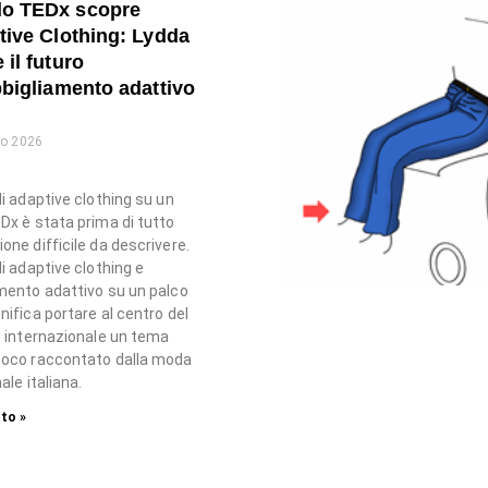
o TEDx scopre
tive Clothing: Lydda
 il futuro
bbigliamento adattivo
io 2026
di adaptive clothing su un
Dx è stata prima di tutto
one difficile da descrivere.
di adaptive clothing e
mento adattivo su un palco
nifica portare al centro del
o internazionale un tema
poco raccontato dalla moda
ale italiana.
to »