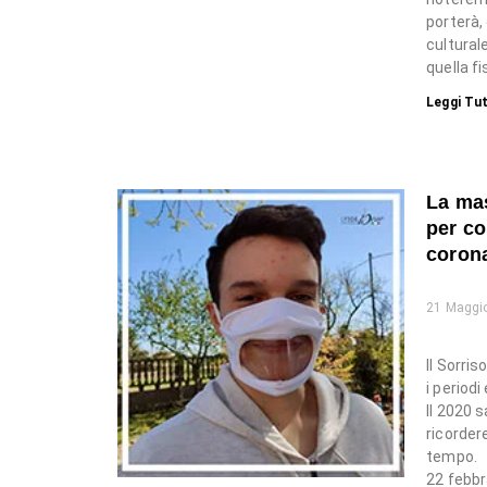
porterà,
cultural
quella fi
Leggi Tut
La mas
per co
coron
21 Maggi
Il Sorri
i period
Il 2020 s
ricorder
tempo.
22 febbr