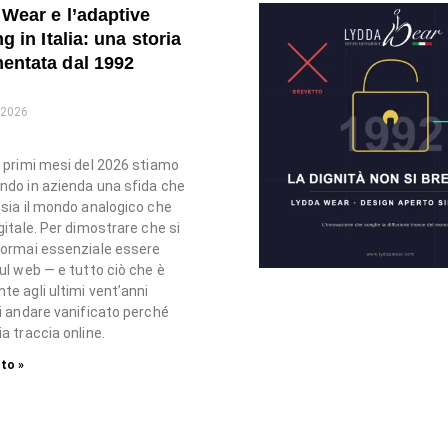
Wear e l’adaptive
g in Italia: una storia
entata dal 1992
 2026
i primi mesi del 2026 stiamo
ndo in azienda una sfida che
 sia il mondo analogico che
igitale. Per dimostrare che si
 ormai essenziale essere
sul web — e tutto ciò che è
te agli ultimi vent’anni
di andare vanificato perché
a traccia online.
to »