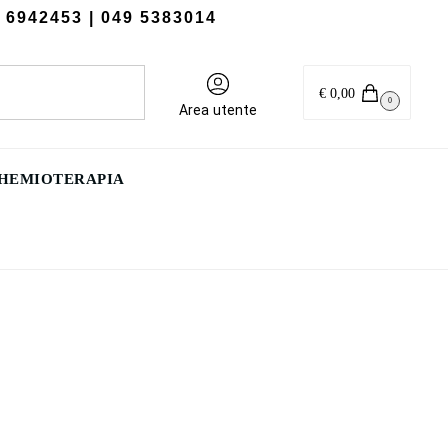
 6942453
| 049 5383014
Cerca
€
0,00
0
Area utente
CHEMIOTERAPIA