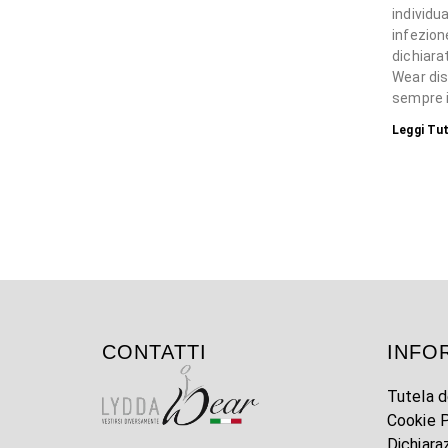
individua
infezion
dichiara
Wear dis
sempre i
Leggi Tut
CONTATTI
INFO
Tutela d
Cookie P
Dichiara