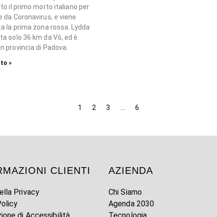
to il primo morto italiano per
e da Coronavirus, e viene
ta la prima zona rossa. Lydda
ta solo 36 km da Vò, ed è
n provincia di Padova.
to »
1
2
3
…
6
RMAZIONI CLIENTI
AZIENDA
ella Privacy
Chi Siamo
olicy
Agenda 2030
zione di Accessibilità
Tecnologia