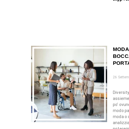
MODA 
BOCCA
PORTA
26 Settem
Diversit
assieme 
po’ ovun
modo par
moda o d
analizzi
noteremo