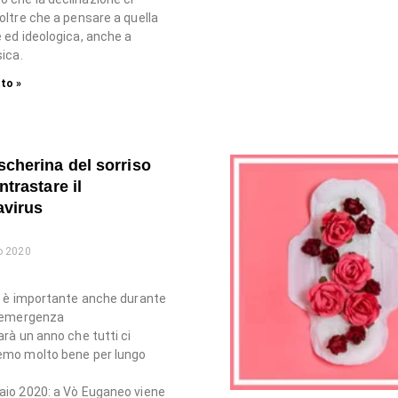
 oltre che a pensare a quella
e ed ideologica, anche a
sica.
to »
cherina del sorriso
ntrastare il
avirus
o 2020
so è importante anche durante
i emergenza
arà un anno che tutti ci
emo molto bene per lungo
aio 2020: a Vò Euganeo viene