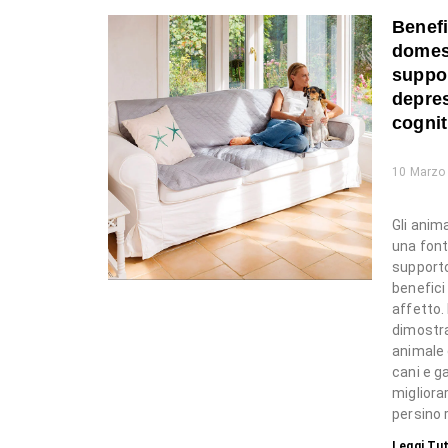
Benefi
domest
suppor
depres
cognit
10 Marzo
Gli anim
una font
supporto
benefici
affetto.
dimostra
animale 
cani e ga
migliora
persino r
Leggi Tut