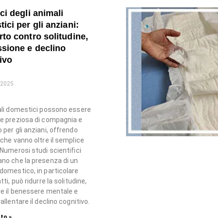
ci degli animali
ici per gli anziani:
to contro solitudine,
sione e declino
ivo
 2025
ali domestici possono essere
e preziosa di compagnia e
 per gli anziani, offrendo
 che vanno oltre il semplice
 Numerosi studi scientifici
no che la presenza di un
domestico, in particolare
tti, può ridurre la solitudine,
re il benessere mentale e
allentare il declino cognitivo.
to »