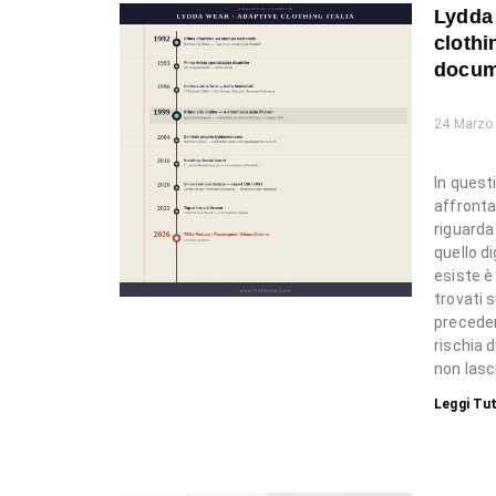
Lydda 
clothin
docum
24 Marzo
In quest
affronta
riguarda
quello d
esiste è
trovati 
preceden
rischia 
non lasci
Leggi Tut