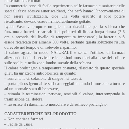
muscolari ed articolari.
In commercio sono di facile reperimento nelle farmacie e sanitarie delle
speciali fasce adesive autoriscaldanti, che però hanno l’inconveniente di
non essere riutilizzabili, cioè una volta esaurito il loro potere
riscaldante, devono essere irrimediabilmente gettate.
Lydda Wear vi propone un gilet auto riscaldante per la schiena che
funziona a batterie ricaricabili ai polimeri di litio a lunga durata (2-6
ore a seconda del livello di temperatura impostato); la batteria può
essere ricaricata per almeno 500 volte, pertanto questa soluzione risulta
durevole nel tempo e di notevole risparmio.
Il calore agisce in modo NATURALE e senza l’utilizzo di farmaci
alleviando i dolori cervicali e le tensioni muscolari alla base del collo e
sulle spalle, e nella zona lombo-sacrale della schiena.
Il calore prolungato a temperatura costante, rilasciato da questo speciale
gilet, ha un’azione antidolorifica in quanto:
– aumenta la circolazione di sangue nei tessuti,
– porta più ossigeno ai tessuti danneggiati aiutando il muscolo a tornare
ad un normale stato di benessere,
– stimola le terminazioni nervose, sensibili al calore, interrompendo la
trasmissione del dolore,
– favorisce il rilassamento muscolare e dà sollievo prolungato.
CARATTERISTICHE DEL PRODOTTO
– Non contiene farmaci.
– Facile da usare.