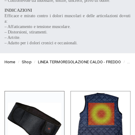
– Confortevole da indossare, sottile, discreto, privo di odore.
INDICAZIONI
Efficace e mirato contro i dolori muscolari e delle articolazioni dovuti
a:
– Affaticamento e tensione muscolare.
– Distorsioni, stiramenti.
– Artrite.
– Adatto per i dolori cronici e occasionali.
Home
Shop
LINEA TERMOREGOLAZIONE CALDO - FREDDO
LIN
/
/
/