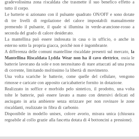
gradevolissima zona riscaldata che trasmette il suo benefico effetto a
tutto il corpo.
Le batterie si azionano con il pulsante quadrato ON/OFF e sono dotate
di tre livelli di regolazione del calore impostabili manualmente
premendo il pulsante, il quale si illumina in verde-arancione-rosso a
seconda del grado di calore desiderato.
La mantellina può essere indossata in casa o in ufficio, o anche in
esterno sotto la propria giacca, poichè non è ingombrante.
A differenza delle comuni mantelline riscaldate presenti sul mercato,
la
Mantellina Riscaldata Lydda Wear non ha il cavo elettrico
, ossia le
batterie lavorano da sole e non necessitano di stare attaccati ad una presa
di corrente, limitando moltissimo la libertà di movimento.
Una volta scariche le batterie, come quelle del cellulare, vengono
rimosse e caricate con apposito caricabatterie fornito in dotazione.
Realizzato in soffice e morbido pelo sintetico, il prodotto, una volta
tolte le batterie, può essere lavato a mano con detersivi delicati ed
asciugato in aria ambiente senza strizzare per non rovinare le zone
riscaldanti, realizzate in fibra di carbonio.
Disponibile in modello unisex, colore avorio, misura unica (chiusura
regoabile al collo grazie alla fascetta dotata di 4 bottoncini a pressione).