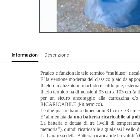
Informazioni
Descrizione
Pratico e funzionale telo termico “multiuso” riscalda
E’ la versione moderna del classico plaid da appo
Il telo è realizzato in morbido e caldo pile, este
Il telo termico ha dimensioni 95 cm x 105 cm (a ri
per un sicuro ancoraggio alla carrozzina e
RICARICABILE (kit termico).
Le due piastre hanno dimensioni 31 cm x 33 cm e po
E’ alimentata da
una batteria ricaricabile ai poli
La batteria è dotata di tre livelli di temperat
memoria”), quindi ricaricabile a qualsiasi livello d
La Garanzia della Batteria ricaricabile ha validità 