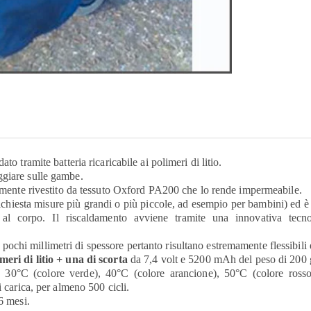
to tramite batteria ricaricabile ai polimeri di litio.
ggiare sulle gambe.
rnamente rivestito da tessuto Oxford PA200 che lo rende impermeabile.
chiesta misure più grandi o più piccole, ad esempio per bambini) ed è 
/o al corpo. Il riscaldamento avviene tramite una innovati
chi millimetri di spessore pertanto risultano estremamente flessibili e 
meri di litio + una di scorta
da 7,4 volt e 5200 mAh del peso di 200
ura 30°C (colore verde), 40°C (colore arancione), 50°C (colore ross
i carica, per almeno 500 cicli.
6 mesi.