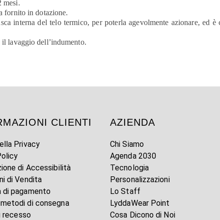
2 mesi.
a fornito in dotazione.
asca interna del telo termico, per poterla agevolmente azionare, ed è 
e il lavaggio dell’indumento.
RMAZIONI CLIENTI
AZIENDA
ella Privacy
Chi Siamo
olicy
Agenda 2030
zione di Accessibilità
Tecnologia
ni di Vendita
Personalizzazioni
à di pagamento
Lo Staff
 metodi di consegna
LyddaWear Point
di recesso
Cosa Dicono di Noi