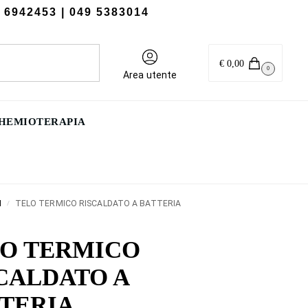
 6942453
| 049 5383014
Cerca
€
0,00
0
Area utente
CHEMIOTERAPIA
I
TELO TERMICO RISCALDATO A BATTERIA
/
O TERMICO
CALDATO A
TERIA