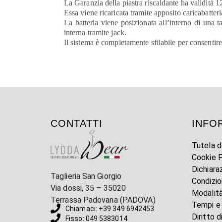
La Garanzia della piastra riscaldante ha validità 1
Essa viene ricaricata tramite apposito caricabatteri
La batteria viene posizionata all’interno di una t
interna tramite jack.
Il sistema è completamente sfilabile per consentir
CONTATTI
INFO
Tutela d
Cookie P
Dichiara
Taglieria San Giorgio
Condizio
Via dossi, 35 – 35020
Modalit
Terrassa Padovana (PADOVA)
Tempi e
Chiamaci: +39 349 6942453
Diritto 
Fisso: 049 5383014