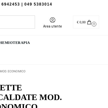
 6942453
| 049 5383014
Cerca
€
0,00
0
Area utente
CHEMIOTERAPIA
 MOD. ECONOMICO
ETTE
CALDATE MOD.
ONOMICO