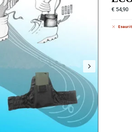
€
54,90
Esauri