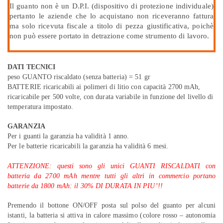
Il guanto non è un D.P.I. (dispositivo di protezione individuale)
pertanto le aziende che lo acquistano non riceveranno fattura
ma solo ricevuta fiscale a titolo di pezza giustificativa, poichè
non può essere portato in detrazione come strumento di lavoro.
DATI TECNICI
peso GUANTO riscaldato (senza batteria) = 51 gr
BATTERIE ricaricabili ai polimeri di litio con capacità 2700 mAh,
ricaricabile per 500 volte, con durata variabile in funzione del livello di
temperatura impostato.
GARANZIA
Per i guanti la garanzia ha validità 1 anno.
Per le batterie ricaricabili la garanzia ha validità 6 mesi.
ATTENZIONE: questi sono gli unici GUANTI RISCALDATI con
batteria da 2700 mAh mentre tutti gli altri in commercio portano
batterie da 1800 mAh: il 30% DI DURATA IN PIU’!!
Premendo il bottone ON/OFF posta sul polso del guanto per alcuni
istanti, la batteria si attiva in calore massimo (colore rosso – autonomia