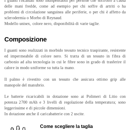
I guanti riscaldati sono indispensabili per persone che soffrono a causa
delle mani fredde, come ad esempio per chi soffre di artriti o ha
problemi di circolazione sanguinea alle periferie, o per chi è affetto da
sclerodermia o Morbo di Reynaud.
Modello unisex, colore nero, disponibilità di varie taglie.
Composizione
I guanti sono realizzati in morbido tessuto tecnico traspirante, resistente
ed impermeabile di colore nero. Si tratta di un tessuto in fibra di
carbonio ad alta tecnologia in cui le fibre sono in grado di trasferire il
calore in modo uniforme su tutta la mano.
Il palmo è rivestito con un tessuto che assicura ottimo grip alle
manopole del manubrio.
Le batterie ricaricabili in dotazione sono ai Polimeri di Litio con
potenza 2700 mAh e 3 livelli di regolazione della temperatura; sono
leggerissime e di piccole dimensioni.
In dotazione anche il caricabatterie con 2 uscite.
Come scegliere la taglia