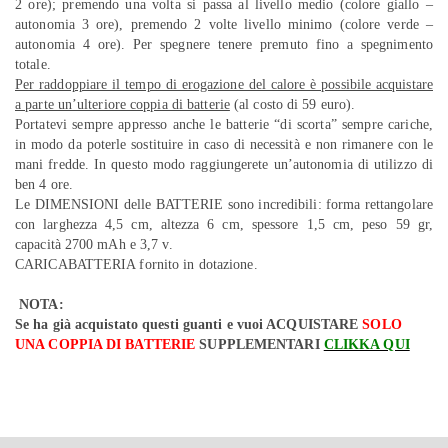
2 ore); premendo una volta si passa al livello medio (colore giallo –
autonomia 3 ore), premendo 2 volte livello minimo (colore verde –
autonomia 4 ore). Per spegnere tenere premuto fino a spegnimento
totale.
Per raddoppiare il tempo di erogazione del calore è possibile acquistare
a parte un’ulteriore coppia di batterie
(al costo di 59 euro).
Portatevi sempre appresso anche le batterie “di scorta” sempre cariche,
in modo da poterle sostituire in caso di necessità e non rimanere con le
mani fredde. In questo modo raggiungerete un’autonomia di utilizzo di
ben 4 ore.
Le DIMENSIONI delle BATTERIE sono incredibili: forma rettangolare
con larghezza 4,5 cm, altezza 6 cm, spessore 1,5 cm, peso 59 gr,
capacità 2700 mAh e 3,7 v.
CARICABATTERIA fornito in dotazione.
NOTA:
Se ha già acquistato questi guanti e vuoi ACQUISTARE
SOLO
UNA COPPIA DI BATTERIE
SUPPLEMENTARI
CLIKKA QUI