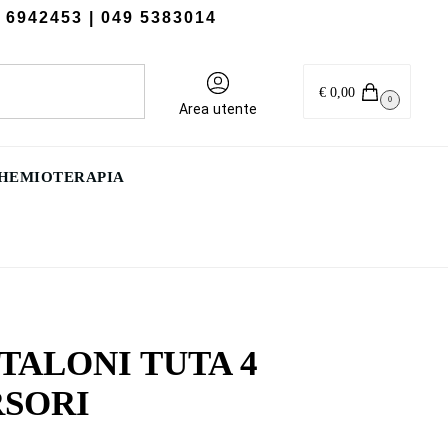
 6942453
| 049 5383014
Cerca
€
0,00
0
Area utente
CHEMIOTERAPIA
TALONI TUTA 4
SORI