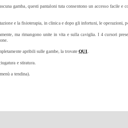
 ciascuna gamba, questi pantaloni tuta consentono un accesso facile e 
azione e la fisioterapia, in clinica e dopo gli infortuni, le operazioni, 
nte, ma rimangono unite in vita e sulla caviglia. I 4 cursori prese
ione.
mpletamente apribili sulle gambe, la trovate
QUI
.
ugatura e stiratura.
 menù a tendina).