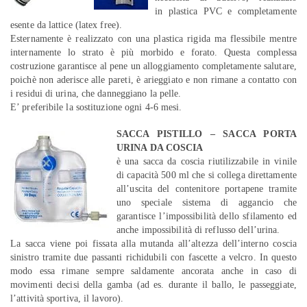
in plastica PVC e completamente
esente da lattice (latex free).
Esternamente è realizzato con una plastica rigida ma flessibile mentre
internamente lo strato è più morbido e forato. Questa complessa
costruzione garantisce al pene un alloggiamento completamente salutare,
poichè non aderisce alle pareti, è arieggiato e non rimane a contatto con
i residui di urina, che danneggiano la pelle.
E’ preferibile la sostituzione ogni 4-6 mesi.
SACCA PISTILLO – SACCA PORTA
URINA DA COSCIA
è una sacca da coscia riutilizzabile in vinile
di capacità 500 ml che si collega direttamente
all’uscita del contenitore portapene tramite
uno speciale sistema di aggancio che
garantisce l’impossibilità dello sfilamento ed
anche impossibilità di reflusso dell’urina.
La sacca viene poi fissata alla mutanda all’altezza dell’interno coscia
sinistro tramite due passanti richidubili con fascette a velcro. In questo
modo essa rimane sempre saldamente ancorata anche in caso di
movimenti decisi della gamba (ad es. durante il ballo, le passeggiate,
l’attività sportiva, il lavoro).