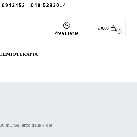
 6942453
| 049 5383014
Cerca
€
0,00
0
Area utente
CHEMIOTERAPIA
00 ml. nell’arco delle 4 ore.