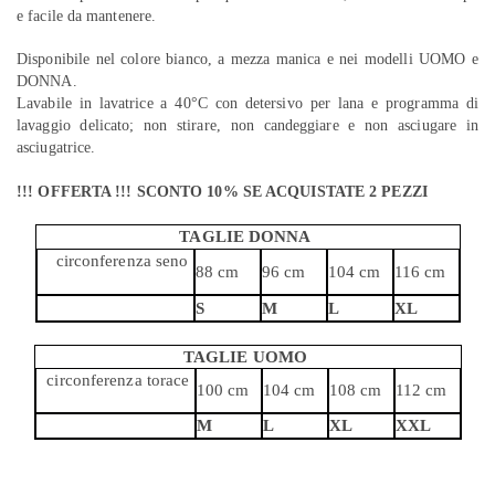
e facile da mantenere.
Disponibile nel colore bianco, a mezza manica e nei modelli UOMO e
DONNA.
Lavabile in lavatrice a 40°C con detersivo per lana e programma di
lavaggio delicato; non stirare, non candeggiare e non asciugare in
asciugatrice.
!!! OFFERTA !!! SCONTO 10% SE ACQUISTATE 2 PEZZI
TAGLIE DONNA
circonferenza seno
88 cm
96 cm
104 cm
116 cm
S
M
L
XL
TAGLIE UOMO
circonferenza torace
100 cm
104 cm
108 cm
112 cm
M
L
XL
XXL