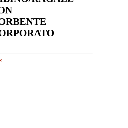
ON
ORBENTE
CORPORATO
to