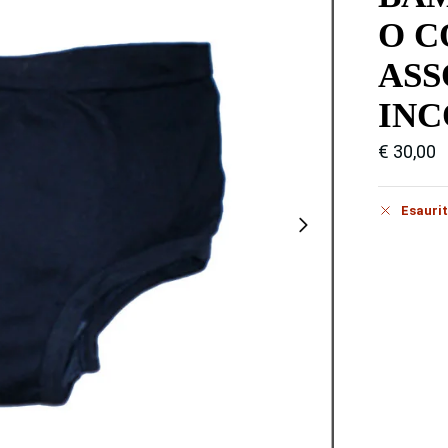
O C
ASS
IN
€
30,00
Esauri