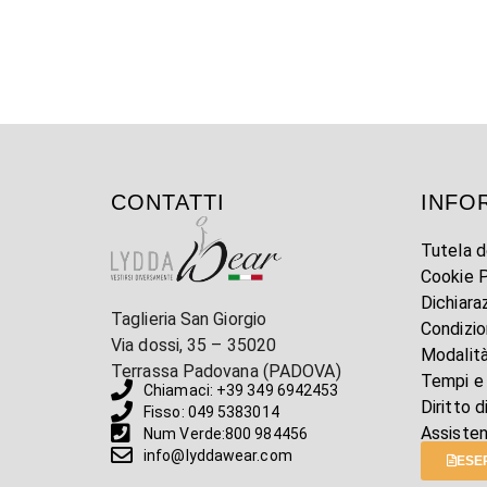
CONTATTI
INFO
Tutela d
Cookie P
Dichiara
Taglieria San Giorgio
Condizio
Via dossi, 35 – 35020
Modalit
Terrassa Padovana (PADOVA)
Tempi e
Chiamaci: +39 349 6942453
Diritto 
Fisso: 049 5383014
Assiste
Num Verde:800 984456
info@lyddawear.com
ESER