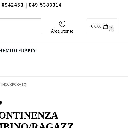
 6942453
| 049 5383014
Cerca
€
0,00
0
Area utente
CHEMIOTERAPIA
E INCORPORATO
P
ONTINENZA
BINO/RAGAZZ