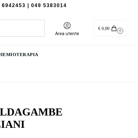
 6942453
| 049 5383014
Cerca
€
0,00
0
Area utente
CHEMIOTERAPIA
ALDAGAMBE
IANI