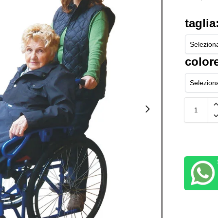
taglia
color