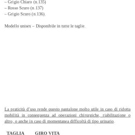
– Grigio Chiaro (n.135)
– Rosso Scuro (n.137)
– Grigio Scuro (n.136).
Modello unisex – Disponibile in tutte le taglie.
La praticità d’uso rende questo pantalone molto utile in caso di ridotta
mobilità in conseguenza ad operazioni chirurgiche, riabilitazione o
altro, o anche in caso di momentanea difficoltà di tipo urinario
.
TAGLIA
GIRO VITA