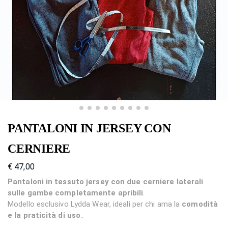
PANTALONI IN JERSEY CON
CERNIERE
€
47,00
Pantaloni in tessuto jersey con due cerniere laterali
sulle gambe completamente apribili
.
Modello esclusivo Lydda Wear, ideali per chi ama la
comodità
e la praticità di uso
..