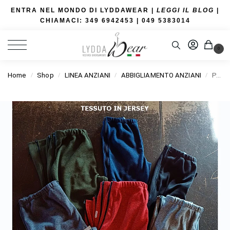
ENTRA NEL MONDO DI LYDDAWEAR |
LEGGI IL BLOG
|
CHIAMACI: 349 6942453
| 049 5383014
0
Home
Shop
LINEA ANZIANI
ABBIGLIAMENTO ANZIANI
PANTALONI IN JERSEY CON CERNIERE
/
/
/
/