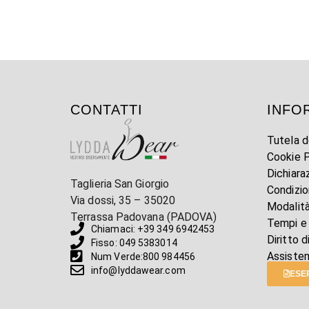
CONTATTI
INFO
Tutela d
Cookie P
Dichiara
Taglieria San Giorgio
Condizio
Via dossi, 35 – 35020
Modalit
Terrassa Padovana (PADOVA)
Tempi e
Chiamaci: +39 349 6942453
Diritto 
Fisso: 049 5383014
Assiste
Num Verde:800 984456
info@lyddawear.com
ESER