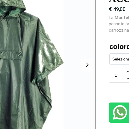
€
49,00
La
Mantel
pensata p
carrozzina
color