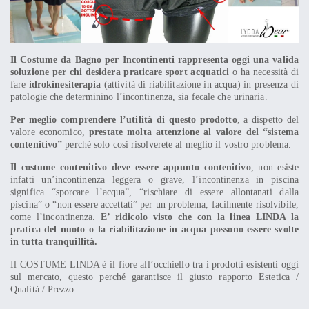
Il Costume da Bagno per Incontinenti rappresenta oggi una valida
soluzione per chi desidera praticare sport acquatici
o ha necessità di
fare
idrokinesiterapia
(attività di riabilitazione in acqua) in presenza di
patologie che determinino l’incontinenza, sia fecale che urinaria.
Per meglio comprendere l’utilità di questo prodotto
, a dispetto del
valore economico,
prestate molta attenzione al valore del “sistema
contenitivo”
perché solo cosi risolverete al meglio il vostro problema.
Il costume contenitivo deve essere appunto contenitivo
, non esiste
infatti un’incontinenza leggera o grave, l’incontinenza in piscina
significa “sporcare l’acqua”, “rischiare di essere allontanati dalla
piscina” o “non essere accettati” per un problema, facilmente risolvibile,
come l’incontinenza.
E’ ridicolo visto che con la linea LINDA la
pratica del nuoto o la riabilitazione in acqua possono essere svolte
in tutta tranquillità.
Il COSTUME LINDA è il fiore all’occhiello tra i prodotti esistenti oggi
sul mercato, questo perché garantisce il giusto rapporto Estetica /
Qualità / Prezzo.