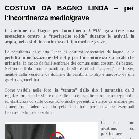
COSTUMI DA BAGNO LINDA – per
l’incontinenza medio/grave
Il Costume da Bagno per Incontinenti
LINDA
garantisce una
protezione contro le “fuoriuscite solide” durante le attività in
acqua, nei casi di incontinenza di tipo medio e grave.
La peculiarità di questa Linea di costumi contenitivi da bagno, è la
perfetta mimetizzazione dello slip per l’incontinenza sia fecale che
urinaria
, in modo da farli sembrare dei comunissimi costumi da bagno.
Nei modelli da uomo e bambino, lo slip è infatti “coperto” dal boxer,
mentre nella versione da donna e da bambina lo slip è nascosto da una
graziosa gonnellina.
Come visibile nelle foto,
la “tenuta” dello slip è garantita da 3
regolazioni
: uno in vita e due sulle cosce, tramite cordoncino regolabile
ed elasticizzato; sulle cosce sono anche presenti 2 strisce di silicone per
aumentarne l’aderenza alla pelle e quindi per prevenire eventuali
fuoriuscite liquide o solide.
Le due foto
mostrano un
particolare