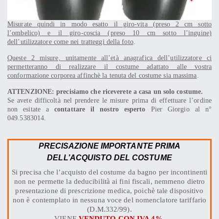
M
isurate quindi in modo esatto il giro-vita (preso 2 cm sotto
l’ombelico) e il giro-coscia (preso 10 cm sotto l’inguine)
dell’utilizzatore come nei tratteggi della foto
.
Queste 2 misure, unitamente all’età anagrafica dell’utilizzatore ci
permetteranno di realizzare il costume adattato alle vostra
conformazione corporea affinchè la tenuta del costume sia massima
.
ATTENZIONE: precisiamo che riceverete a casa un solo costume.
Se avete difficoltà nel prendere le misure prima di effettuare l’ordine
non esitate a
contattare il nostro esperto
Pier Giorgio al n°
049.5383014.
PRECISAZIONE IMPORTANTE PRIMA
DELL’ACQUISTO DEL COSTUME
Si precisa che l’acquisto del costume da bagno per incontinenti
non ne permette la deducibilità ai fini fiscali, nemmeno dietro
presentazione di prescrizione medica, poichè tale dispositivo
non è contemplato in nessuna voce del nomenclatore tariffario
(D.M.332/99).
VIENE
VENDUTO CON
IVA 4%