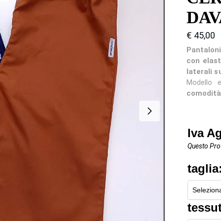
DAV
€
45,00
Pantalon
con elast
laterali 
Modello e
comodità 
Iva A
Questo Prod
taglia
tessut