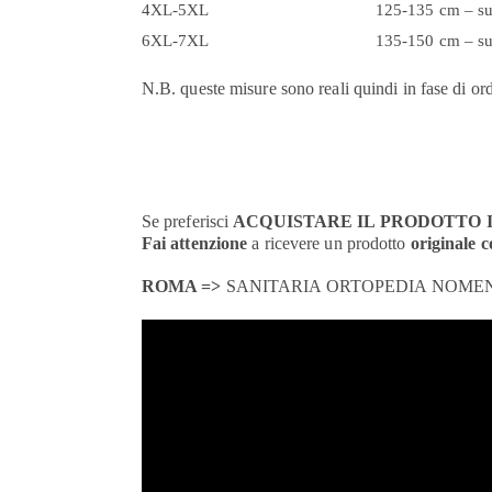
4XL-5XL
125-135 cm – su
6XL-7XL
135-150 cm – su
N.B. queste misure sono reali quindi in fase di ord
Se preferisci
ACQUISTARE IL PRODOTTO 
Fai attenzione
a ricevere un prodotto
originale 
ROMA =>
SANITARIA ORTOPEDIA NOMENTANA