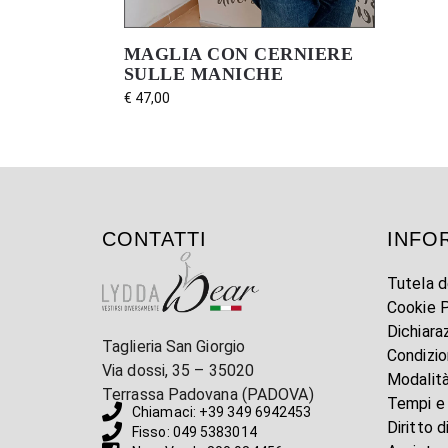
MAGLIA CON CERNIERE
SULLE MANICHE
€
47,00
CONTATTI
INFO
Tutela d
Cookie P
Dichiara
Taglieria San Giorgio
Condizio
Via dossi, 35 – 35020
Modalit
Terrassa Padovana (PADOVA)
Tempi e
Chiamaci: +39 349 6942453
Diritto 
Fisso: 049 5383014