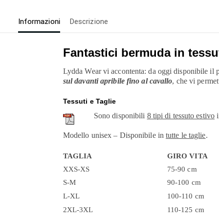
Informazioni
Descrizione
Fantastici bermuda in tessut
Lydda Wear vi accontenta: da oggi disponibile il p
sul davanti apribile fino al cavallo
, che vi perme
Tessuti e Taglie
Sono disponibili
8 tipi di tessuto estivo
i
Modello unisex – Disponibile in
tutte le taglie
.
TAGLIA
GIRO VITA
XXS-XS
75-90 cm
S-M
90-100 cm
L-XL
100-110 cm
2XL-3XL
110-125 cm