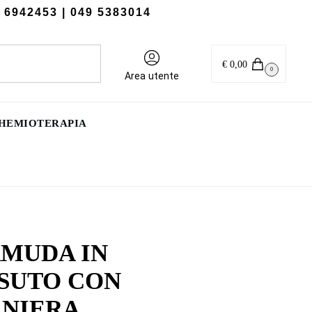
 6942453
| 049 5383014
Cerca
€
0,00
0
Area utente
CHEMIOTERAPIA
MUDA IN
SUTO CON
NIERA